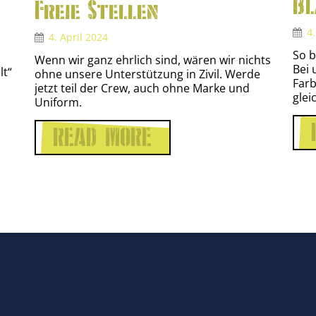
Bl
Freie Stellen
4.
4. April 2024
So b
Wenn wir ganz ehrlich sind, wären wir nichts
Bei 
lt“
ohne unsere Unterstützung in Zivil. Werde
Farb
jetzt teil der Crew, auch ohne Marke und
glei
Uniform.
READ MORE