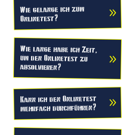
Wie gelange ich zum
Onlinetest?
Wie lange habe ich Zeit,
um den Onlinetest zu
absolvieren?
Kann ich den Onlinetest
mehrfach durchführen?